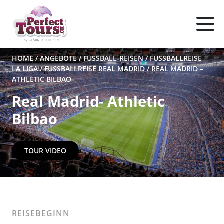
HOME
/
ANGEBOTE
/
FUSSBALL-REISEN
/
FUSSBALLREISE
LA LIGA
/
FUSSBALLREISE REAL MADRID
/
REAL MADRID –
ATHLETIC BILBAO
Real Madrid- Athletic
Bilbao
TOUR VIDEO
REISEBEGINN