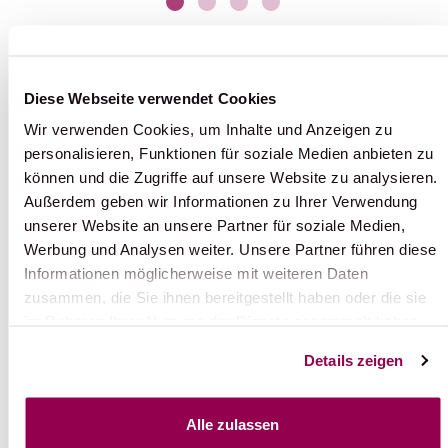
Diese Webseite verwendet Cookies
Wir verwenden Cookies, um Inhalte und Anzeigen zu
BERATUNG
personalisieren, Funktionen für soziale Medien anbieten zu
können und die Zugriffe auf unsere Website zu analysieren.
Außerdem geben wir Informationen zu Ihrer Verwendung
Gerne können Sie uns wie folgt kontaktieren: per
unserer Website an unsere Partner für soziale Medien,
Tel. +41 55 618 45 55 oder via Email
info@perfect-
Werbung und Analysen weiter. Unsere Partner führen diese
tours.ch
Ihre Anfrage nehmen wir gerne mit dem
Informationen möglicherweise mit weiteren Daten
untenstehendem Formular entgegen.
zusammen, die Sie ihnen bereitgestellt haben oder die sie
im Rahmen Ihrer Nutzung der Dienste gesammelt haben.
Details zeigen
Alle zulassen