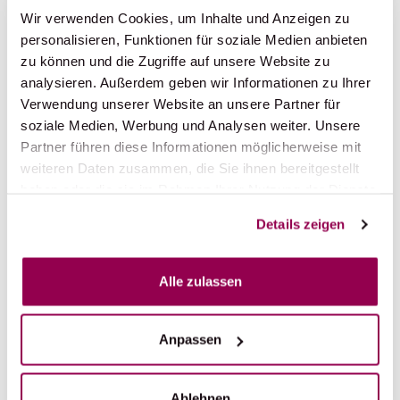
Event Reisen
Wir verwenden Cookies, um Inhalte und Anzeigen zu
personalisieren, Funktionen für soziale Medien anbieten
auf der ganzen Welt
zu können und die Zugriffe auf unsere Website zu
analysieren. Außerdem geben wir Informationen zu Ihrer
Gruppenreisen für Vereine, Clubs,
Verwendung unserer Website an unsere Partner für
Fussball-Trainingslager
soziale Medien, Werbung und Analysen weiter. Unsere
Partner führen diese Informationen möglicherweise mit
auf der ganzen Welt
weiteren Daten zusammen, die Sie ihnen bereitgestellt
haben oder die sie im Rahmen Ihrer Nutzung der Dienste
Kreuzfahrten
gesammelt haben.
Details zeigen
auf der ganzen Welt
Alle zulassen
Radferien
auf der ganzen Welt
Anpassen
Rundreisen und Kulturreisen
Ablehnen