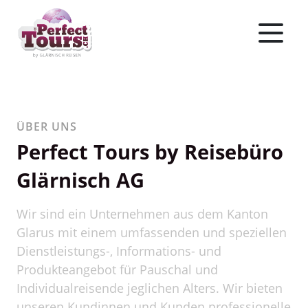
ÜBER UNS
Perfect Tours by Reisebüro
Glärnisch AG
Wir sind ein Unternehmen aus dem Kanton
Glarus mit einem umfassenden und speziellen
Dienstleistungs-, Informations- und
Produkteangebot für Pauschal und
Individualreisende jeglichen Alters. Wir bieten
unseren Kundinnen und Kunden professionelle