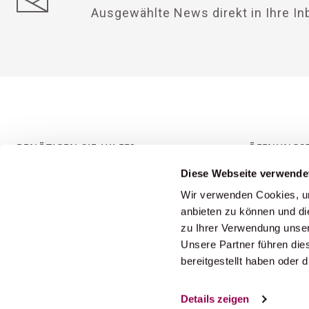
Ausgewählte News direkt in Ihre In
BENÖTIGEN SIE HILFE?
ÖFFNUNGSZ
Diese Webseite verwende
Wir verwenden Cookies, um
Telefon
Montag bis F
anbieten zu können und di
+41 55 618 45 55
09.00 bis 11
zu Ihrer Verwendung unser
14.00 bis 17
Unsere Partner führen die
bereitgestellt haben oder
Samstag:
Email
info@perfect-tours.ch
Geschlossen
Details zeigen