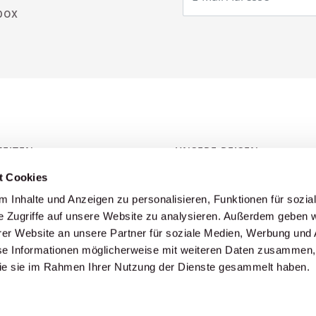
box
EITEN
UNSERE REISEN
t Cookies
 Inhalte und Anzeigen zu personalisieren, Funktionen für sozia
reitag:
Fitness Camps
e Zugriffe auf unsere Website zu analysieren. Außerdem geben w
Fussball-Reisen
.30 Uhr und
er Website an unsere Partner für soziale Medien, Werbung und 
Schneemobil-Reisen
.00 Uhr
se Informationen möglicherweise mit weiteren Daten zusammen, 
Harley-Davidson® & Motorra
 die sie im Rahmen Ihrer Nutzung der Dienste gesammelt haben.
Eishockey Reisen
Kite- und Surfcamps