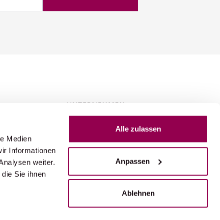
UNTERNEHMEN
Alle zulassen
Perfect Tours
le Medien
by Reisebüro Glärnisch AG
ir Informationen
Bahnhofstrasse 2D
Anpassen
Analysen weiter.
CH-8753 Mollis
die Sie ihnen
dreisen
Ablehnen