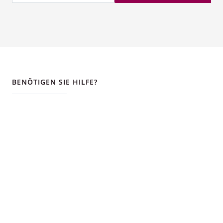
BENÖTIGEN SIE HILFE?
Telefon
+41 55 618 45 55
Email
info@perfect-tours.ch