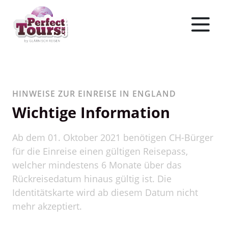
HINWEISE ZUR EINREISE IN ENGLAND
Wichtige Information
Ab dem 01. Oktober 2021 benötigen CH-Bürger
für die Einreise einen gültigen Reisepass,
welcher mindestens 6 Monate über das
Rückreisedatum hinaus gültig ist. Die
Identitätskarte wird ab diesem Datum nicht
mehr akzeptiert.