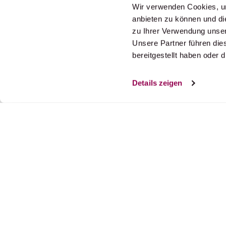
Wir verwenden Cookies, um
anbieten zu können und di
zu Ihrer Verwendung unser
Unsere Partner führen die
Newsletter Updates
bereitgestellt haben oder
Ausgewählte News direkt in Ihre In
Details zeigen
BENÖTIGEN SIE HILFE?
ÖFFNUNGSZ
Telefon
Montag bis F