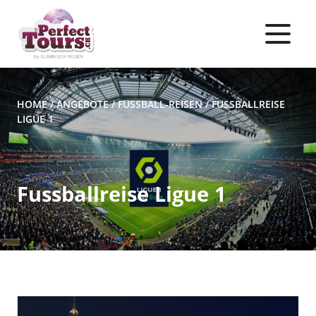
HOME
/
ANGEBOTE
/
FUSSBALL-REISEN
/
FUSSBALLREISE
LIGUE 1
Fussballreise Ligue 1