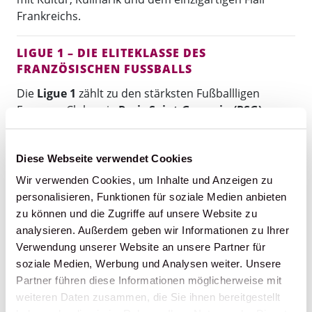
Frankreichs.
LIGUE 1 – DIE ELITEKLASSE DES
FRANZÖSISCHEN FUSSBALLS
Die
Ligue 1
zählt zu den stärksten Fußballligen
Europas. Clubs wie
Paris Saint-Germain (PSG)
,
Olympique Marseille
,
AS Monaco
,
Olympique
Lyon
,
Lille OSC
oder
Stade Rennes
prägen die Liga
Diese Webseite verwendet Cookies
mit ihrem fußballerischen Können, ihrer Geschichte
und ihren leidenschaftlichen Fans.
Wir verwenden Cookies, um Inhalte und Anzeigen zu
personalisieren, Funktionen für soziale Medien anbieten
In den modernen Stadien wie dem
Parc des Princes
,
zu können und die Zugriffe auf unsere Website zu
dem
Orange Vélodrome
oder dem
Groupama
analysieren. Außerdem geben wir Informationen zu Ihrer
Stadium
erwartet Sie eine besondere Atmosphäre
Verwendung unserer Website an unsere Partner für
und mitreißende Spiele.
soziale Medien, Werbung und Analysen weiter. Unsere
Partner führen diese Informationen möglicherweise mit
STARS, TALENTE UND EMOTIONEN
weiteren Daten zusammen, die Sie ihnen bereitgestellt
Die Ligue 1 ist bekannt für ihre Mischung aus