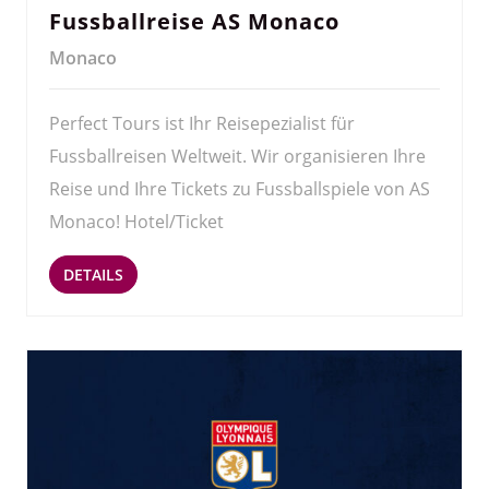
Fussballreise AS Monaco
Monaco
Perfect Tours ist Ihr Reisepezialist für
Fussballreisen Weltweit. Wir organisieren Ihre
Reise und Ihre Tickets zu Fussballspiele von AS
Monaco! Hotel/Ticket
DETAILS