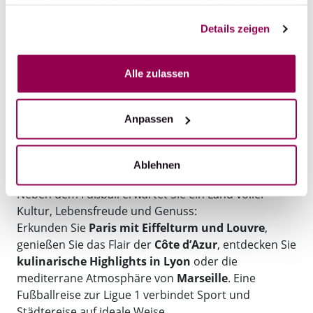
haben oder die sie im Rahmen Ihrer Nutzung der Dienste
internationalen Top-Stars und jungen,
gesammelt haben.
Details zeigen
aufstrebenden Talenten. Die Fans erleben hier
spektakuläre Spielzüge, taktisch anspruchsvollen
Fußball und viele unvergessliche Momente. Egal ob
Alle zulassen
Sie langjähriger Fan eines bestimmten Vereins sind
oder einfach hochklassigen Fußball lieben – ein
Spielbesuch lohnt sich immer.
Anpassen
FRANKREICH ERLEBEN – MEHR ALS NUR
Ablehnen
FUSSBALL
Neben dem Fußball erwartet Sie ein Land voller
Kultur, Lebensfreude und Genuss:
Erkunden Sie
Paris mit Eiffelturm und Louvre
,
genießen Sie das Flair der
Côte d’Azur
, entdecken Sie
kulinarische Highlights in Lyon
oder die
mediterrane Atmosphäre von
Marseille
. Eine
Fußballreise zur Ligue 1 verbindet Sport und
Städtereise auf ideale Weise.