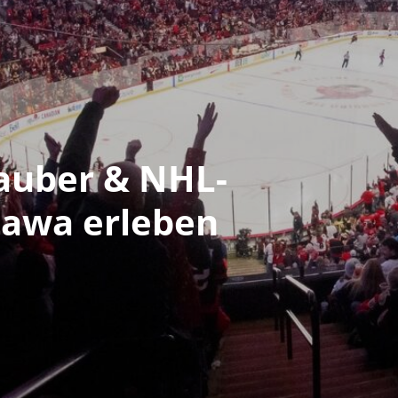
auber & NHL-
tawa erleben