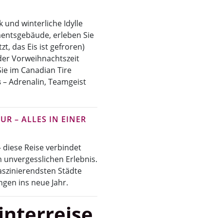
 und winterliche Idylle
mentsgebäude, erleben Sie
, das Eis ist gefroren)
 der Vorweihnachtszeit
Sie im Canadian Tire
s
– Adrenalin, Teamgeist
R – ALLES IN EINER
 diese Reise verbindet
 unvergesslichen Erlebnis.
faszinierendsten Städte
gen ins neue Jahr.
interreise