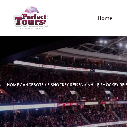
Home
HOME
/
ANGEBOTE
/
EISHOCKEY REISEN
/
NHL EISHOCKEY REI