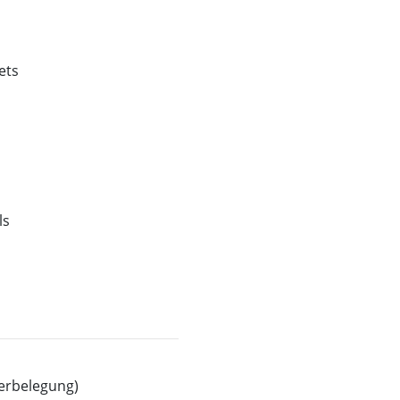
ets
ls
erbelegung)