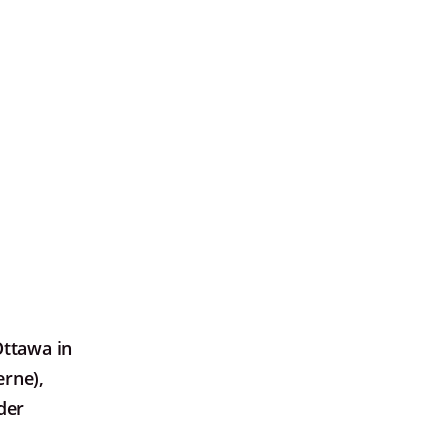
ttawa in
erne),
der