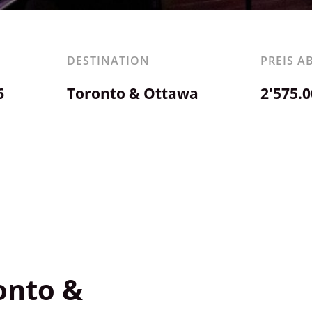
DESTINATION
PREIS A
6
Toronto & Ottawa
2'575.
onto &