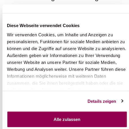
Annullationskostenversicherung
Diese Webseite verwendet Cookies
wird empfohlen sofern keine Private
Wir verwenden Cookies, um Inhalte und Anzeigen zu
vorhanden ist
personalisieren, Funktionen für soziale Medien anbieten zu
können und die Zugriffe auf unsere Website zu analysieren.
Außerdem geben wir Informationen zu Ihrer Verwendung
Dossierpaschale CHF 60.--
unserer Website an unsere Partner für soziale Medien,
Werbung und Analysen weiter. Unsere Partner führen diese
Informationen möglicherweise mit weiteren Daten
Krankenversicherungen.
zusammen, die Sie ihnen bereitgestellt haben oder die sie
Laut der kubanischen Gesetzgebung
im Rahmen Ihrer Nutzung der Dienste gesammelt haben.
müssen Sie bei der Anreise über gültige
Details zeigen
Versicherungen verfügen & einen Nachweis
mitführen.
Alle zulassen