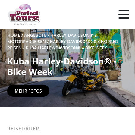
HOME
/
ANGEBOTE
/
HARLEY-DAVIDSON® &
MOTORRADREISEN
/
HARLEY-DAVIDSON® & CHOPPER-
REISEN
/
KUBA HARLEY-DAVIDSON® – BIKE WEEK
Kuba Harley-Davidson® -
Bike Week
MEHR FOTOS
REISEDAUER